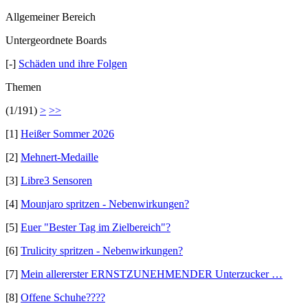
Allgemeiner Bereich
Untergeordnete Boards
[-]
Schäden und ihre Folgen
Themen
(1/191)
>
>>
[1]
Heißer Sommer 2026
[2]
Mehnert-Medaille
[3]
Libre3 Sensoren
[4]
Mounjaro spritzen - Nebenwirkungen?
[5]
Euer "Bester Tag im Zielbereich"?
[6]
Trulicity spritzen - Nebenwirkungen?
[7]
Mein allererster ERNSTZUNEHMENDER Unterzucker …
[8]
Offene Schuhe????