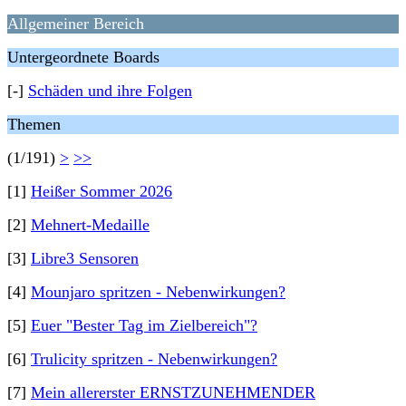
Allgemeiner Bereich
Untergeordnete Boards
[-]
Schäden und ihre Folgen
Themen
(1/191)
>
>>
[1]
Heißer Sommer 2026
[2]
Mehnert-Medaille
[3]
Libre3 Sensoren
[4]
Mounjaro spritzen - Nebenwirkungen?
[5]
Euer "Bester Tag im Zielbereich"?
[6]
Trulicity spritzen - Nebenwirkungen?
[7]
Mein allererster ERNSTZUNEHMENDER