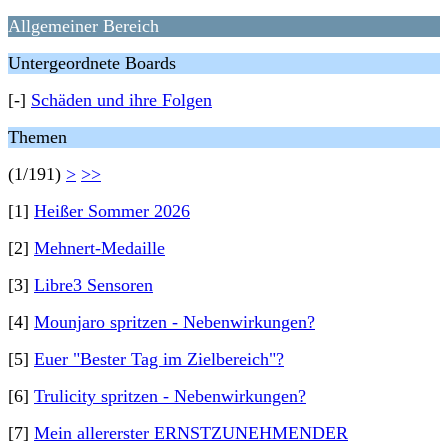
Allgemeiner Bereich
Untergeordnete Boards
[-]
Schäden und ihre Folgen
Themen
(1/191)
>
>>
[1]
Heißer Sommer 2026
[2]
Mehnert-Medaille
[3]
Libre3 Sensoren
[4]
Mounjaro spritzen - Nebenwirkungen?
[5]
Euer "Bester Tag im Zielbereich"?
[6]
Trulicity spritzen - Nebenwirkungen?
[7]
Mein allererster ERNSTZUNEHMENDER