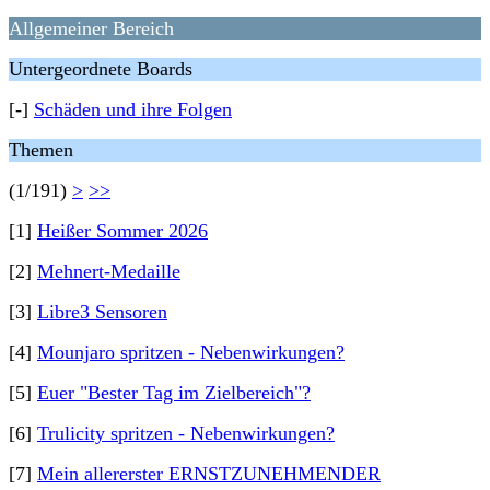
Allgemeiner Bereich
Untergeordnete Boards
[-]
Schäden und ihre Folgen
Themen
(1/191)
>
>>
[1]
Heißer Sommer 2026
[2]
Mehnert-Medaille
[3]
Libre3 Sensoren
[4]
Mounjaro spritzen - Nebenwirkungen?
[5]
Euer "Bester Tag im Zielbereich"?
[6]
Trulicity spritzen - Nebenwirkungen?
[7]
Mein allererster ERNSTZUNEHMENDER