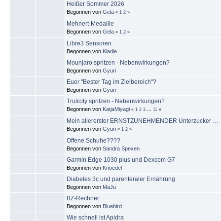
Heißer Sommer 2026
Begonnen von
Gela
«
1
2
»
Mehnert-Medaille
Begonnen von
Gela
«
1
2
»
Libre3 Sensoren
Begonnen von
Kladie
Mounjaro spritzen - Nebenwirkungen?
Begonnen von
Gyuri
Euer "Bester Tag im Zielbereich"?
Begonnen von
Gyuri
Trulicity spritzen - Nebenwirkungen?
Begonnen von
KatjaMiyagi
«
1
2
3
...
11
»
Mein allererster ERNSTZUNEHMENDER Unterzucker …
Begonnen von
Gyuri
«
1
2
»
Offene Schuhe????
Begonnen von
Sandra Spexen
Garmin Edge 1030 plus und Dexcom G7
Begonnen von
Knoedel
Diabetes 3c und parenteraler Ernährung
Begonnen von
MaJu
BZ-Rechner
Begonnen von
Bluebird
Wie schnell ist Apidra