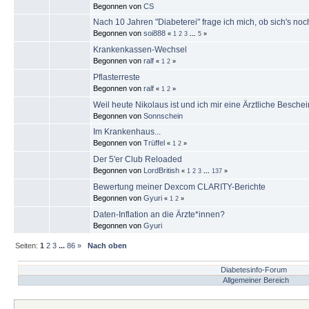
Begonnen von
CS
Nach 10 Jahren "Diabeterei" frage ich mich, ob sich's noch
Begonnen von
soi888
«
1
2
3
...
5
»
Krankenkassen-Wechsel
Begonnen von
ralf
«
1
2
»
Pflasterreste
Begonnen von
ralf
«
1
2
»
Weil heute Nikolaus ist und ich mir eine Ärztliche Besche
Begonnen von
Sonnschein
Im Krankenhaus...
Begonnen von
Trüffel
«
1
2
»
Der 5'er Club Reloaded
Begonnen von
LordBritish
«
1
2
3
...
137
»
Bewertung meiner Dexcom CLARITY-Berichte
Begonnen von
Gyuri
«
1
2
»
Daten-Inflation an die Ärzte*innen?
Begonnen von
Gyuri
Seiten:
1
2
3
...
86
»
Nach oben
Diabetesinfo-Forum
Allgemeiner Bereich