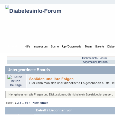
Übersicht
Hilfe
Impressum
Suche
Up-/Downloads
Team
Galerie
Diabe
Diabetesinfo-Forum
Allgemeiner Bereich
Untergeordnete Boards
Schäden und ihre Folgen
Hier kann man sich über diabetische Folgeschäden austausc
Hier geht es um alle Fragen und Diskussionen, die nicht in ein Spezialgebiet passen.
Seiten:
1
2
3
...
86
»
Nach unten
Betreff
/
Begonnen von