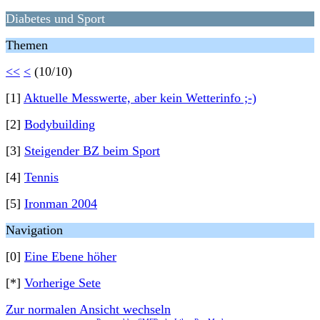
Diabetes und Sport
Themen
<<
<
(10/10)
[1]
Aktuelle Messwerte, aber kein Wetterinfo ;-)
[2]
Bodybuilding
[3]
Steigender BZ beim Sport
[4]
Tennis
[5]
Ironman 2004
Navigation
[0]
Eine Ebene höher
[*]
Vorherige Sete
Zur normalen Ansicht wechseln