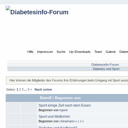
Übersicht
Hilfe
Impressum
Suche
Up-/Downloads
Team
Galerie
Diabe
Diabetesinfo-Forum
Diabetes und Sport
Hier können die Mitglieder des Forums ihre Erfahrungen beim Umgang mit Sport aus
Seiten:
1
2
3
...
5
»
Nach unten
Betreff
/
Begonnen von
Sport einige Zeit nach dem Essen
Begonnen von
irgwer
Sport und Metformin
Begonnen von
chinamann
«
1
2
»
Diabetes und Kraftsport?