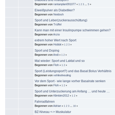
Begonnen von
rantanplan091077
«
1
2
3
...
5
»
Eiweißpulver als Diabetiker?
Begonnen von
Neidosh
Sport und Leber(zuckerausschüttung)
Begonnen von
Trüffel
Kann man mit einer Insulinpumpe schwimmen gehen?
Begonnen von
Arzto
extrem hoher Wert nach Sport
Begonnen von
Hobbit
«
1
2
3
»
Sport und Doping
Begonnen von
Andi
«
1
2
»
Mal wieder: Sport und Laktat und so
Begonnen von
Floh
«
1
2
»
Sport (Leistungssport?) und das Basal:Bolus Verhältnis
Begonnen von
vehikelneuling
Vor dem Sport - wie lange vorher Basalrate senken
Begonnen von
Floh
«
1
2
»
Sport und Unterzuckerung am Anfang .... und heute ....
Begonnen von
Klimbim2012
«
1
2
»
Fahrradfahren
Begonnen von
Adrian
«
1
2
3
...
16
»
BZ-Niveau <-> Muskulatur