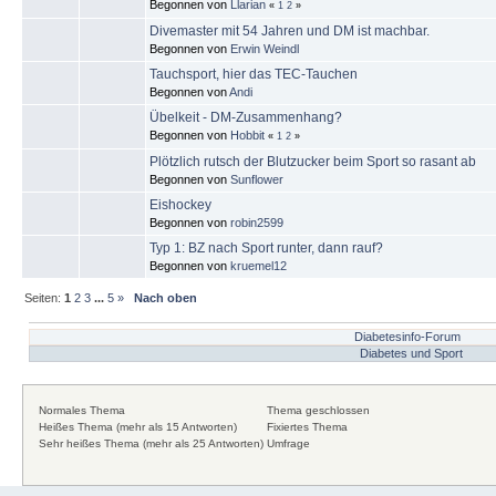
Begonnen von
Llarian
«
1
2
»
Divemaster mit 54 Jahren und DM ist machbar.
Begonnen von
Erwin Weindl
Tauchsport, hier das TEC-Tauchen
Begonnen von
Andi
Übelkeit - DM-Zusammenhang?
Begonnen von
Hobbit
«
1
2
»
Plötzlich rutsch der Blutzucker beim Sport so rasant ab
Begonnen von
Sunflower
Eishockey
Begonnen von
robin2599
Typ 1: BZ nach Sport runter, dann rauf?
Begonnen von
kruemel12
Seiten:
1
2
3
...
5
»
Nach oben
Diabetesinfo-Forum
Diabetes und Sport
Normales Thema
Thema geschlossen
Heißes Thema (mehr als 15 Antworten)
Fixiertes Thema
Sehr heißes Thema (mehr als 25 Antworten)
Umfrage