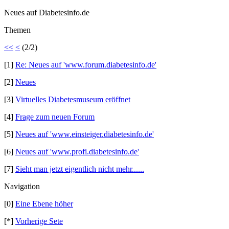
Neues auf Diabetesinfo.de
Themen
<<
<
(2/2)
[1]
Re: Neues auf 'www.forum.diabetesinfo.de'
[2]
Neues
[3]
Virtuelles Diabetesmuseum eröffnet
[4]
Frage zum neuen Forum
[5]
Neues auf 'www.einsteiger.diabetesinfo.de'
[6]
Neues auf 'www.profi.diabetesinfo.de'
[7]
Sieht man jetzt eigentlich nicht mehr......
Navigation
[0]
Eine Ebene höher
[*]
Vorherige Sete