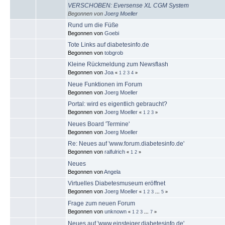
VERSCHOBEN: Eversense XL CGM System
Begonnen von
Joerg Moeller
Rund um die Füße
Begonnen von
Goebi
Tote Links auf diabetesinfo.de
Begonnen von
tobgrob
Kleine Rückmeldung zum Newsflash
Begonnen von
Joa
«
1
2
3
4
»
Neue Funktionen im Forum
Begonnen von
Joerg Moeller
Portal: wird es eigentlich gebraucht?
Begonnen von
Joerg Moeller
«
1
2
3
»
Neues Board 'Termine'
Begonnen von
Joerg Moeller
Re: Neues auf 'www.forum.diabetesinfo.de'
Begonnen von
ralfulrich
«
1
2
»
Neues
Begonnen von
Angela
Virtuelles Diabetesmuseum eröffnet
Begonnen von
Joerg Moeller
«
1
2
3
...
5
»
Frage zum neuen Forum
Begonnen von
unknown
«
1
2
3
...
7
»
Neues auf 'www.einsteiger.diabetesinfo.de'