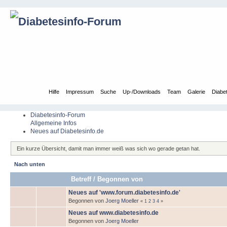
Übersicht
Hilfe
Impressum
Suche
Up-/Downloads
Team
Galerie
Diabe
Diabetesinfo-Forum
Allgemeine Infos
Neues auf Diabetesinfo.de
Ein kurze Übersicht, damit man immer weiß was sich wo gerade getan hat.
Nach unten
Betreff
/
Begonnen von
Neues auf 'www.forum.diabetesinfo.de'
Begonnen von
Joerg Moeller
«
1
2
3
4
»
Neues auf www.diabetesinfo.de
Begonnen von
Joerg Moeller