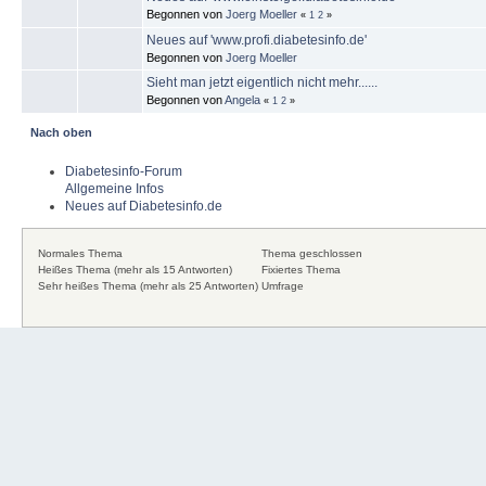
Begonnen von
Joerg Moeller
«
1
2
»
Neues auf 'www.profi.diabetesinfo.de'
Begonnen von
Joerg Moeller
Sieht man jetzt eigentlich nicht mehr......
Begonnen von
Angela
«
1
2
»
Nach oben
Diabetesinfo-Forum
Allgemeine Infos
Neues auf Diabetesinfo.de
Normales Thema
Thema geschlossen
Heißes Thema (mehr als 15 Antworten)
Fixiertes Thema
Sehr heißes Thema (mehr als 25 Antworten)
Umfrage