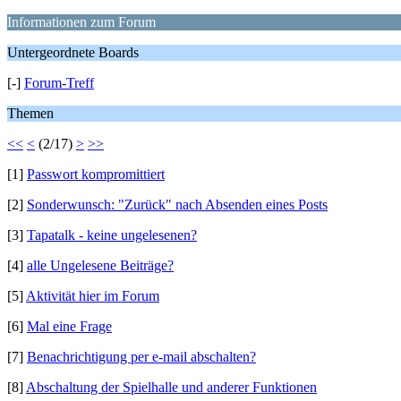
Informationen zum Forum
Untergeordnete Boards
[-]
Forum-Treff
Themen
<<
<
(2/17)
>
>>
[1]
Passwort kompromittiert
[2]
Sonderwunsch: "Zurück" nach Absenden eines Posts
[3]
Tapatalk - keine ungelesenen?
[4]
alle Ungelesene Beiträge?
[5]
Aktivität hier im Forum
[6]
Mal eine Frage
[7]
Benachrichtigung per e-mail abschalten?
[8]
Abschaltung der Spielhalle und anderer Funktionen