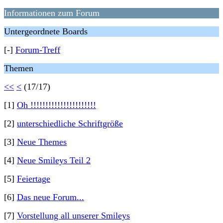
Informationen zum Forum
Untergeordnete Boards
[-]
Forum-Treff
Themen
<<
<
(17/17)
[1]
Oh !!!!!!!!!!!!!!!!!!!!!!
[2]
unterschiedliche Schriftgröße
[3]
Neue Themes
[4]
Neue Smileys Teil 2
[5]
Feiertage
[6]
Das neue Forum...
[7]
Vorstellung all unserer Smileys