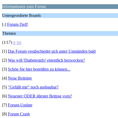
Informationen zum Forum
Untergeordnete Boards
[-]
Forum-Treff
Themen
(1/17)
>
>>
[1]
Das Forum verabschiedet sich unter Umständen bald
[2]
Was will 'Diabetesinfo' eigentlich bezwecken?
[3]
Schön Sie hier begrüßen zu können...
[4]
Neue Beiträge
[5]
"Gefällt mir" noch ausbaubar?
[6]
Neuester ODER ältester Beitrag vorn?
[7]
Forum-Update
[8]
Forum Crash