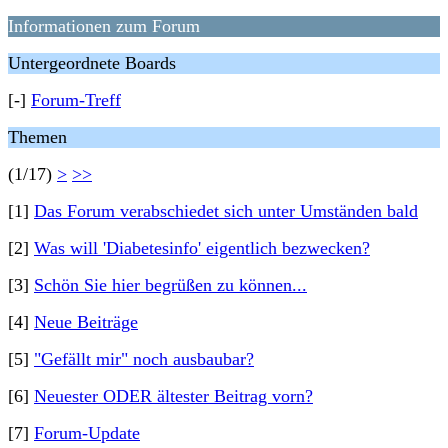
Informationen zum Forum
Untergeordnete Boards
[-]
Forum-Treff
Themen
(1/17)
>
>>
[1]
Das Forum verabschiedet sich unter Umständen bald
[2]
Was will 'Diabetesinfo' eigentlich bezwecken?
[3]
Schön Sie hier begrüßen zu können...
[4]
Neue Beiträge
[5]
"Gefällt mir" noch ausbaubar?
[6]
Neuester ODER ältester Beitrag vorn?
[7]
Forum-Update