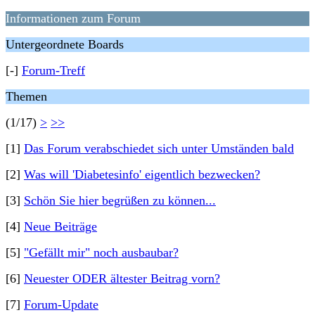
Informationen zum Forum
Untergeordnete Boards
[-]
Forum-Treff
Themen
(1/17)
>
>>
[1]
Das Forum verabschiedet sich unter Umständen bald
[2]
Was will 'Diabetesinfo' eigentlich bezwecken?
[3]
Schön Sie hier begrüßen zu können...
[4]
Neue Beiträge
[5]
"Gefällt mir" noch ausbaubar?
[6]
Neuester ODER ältester Beitrag vorn?
[7]
Forum-Update