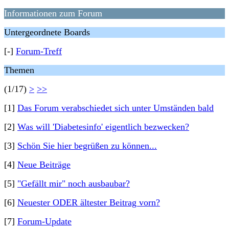
Informationen zum Forum
Untergeordnete Boards
[-]
Forum-Treff
Themen
(1/17)
>
>>
[1]
Das Forum verabschiedet sich unter Umständen bald
[2]
Was will 'Diabetesinfo' eigentlich bezwecken?
[3]
Schön Sie hier begrüßen zu können...
[4]
Neue Beiträge
[5]
"Gefällt mir" noch ausbaubar?
[6]
Neuester ODER ältester Beitrag vorn?
[7]
Forum-Update