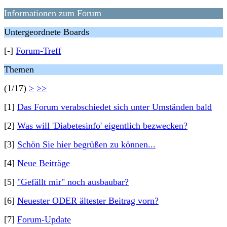
Informationen zum Forum
Untergeordnete Boards
[-]
Forum-Treff
Themen
(1/17)
>
>>
[1]
Das Forum verabschiedet sich unter Umständen bald
[2]
Was will 'Diabetesinfo' eigentlich bezwecken?
[3]
Schön Sie hier begrüßen zu können...
[4]
Neue Beiträge
[5]
"Gefällt mir" noch ausbaubar?
[6]
Neuester ODER ältester Beitrag vorn?
[7]
Forum-Update