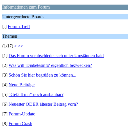
Informationen zum Forum
Untergeordnete Boards
[-]
Forum-Treff
Themen
(1/17)
>
>>
[1]
Das Forum verabschiedet sich unter Umständen bald
[2]
Was will 'Diabetesinfo' eigentlich bezwecken?
[3]
Schön Sie hier begrüßen zu können...
[4]
Neue Beiträge
[5]
"Gefällt mir" noch ausbaubar?
[6]
Neuester ODER ältester Beitrag vorn?
[7]
Forum-Update
[8]
Forum Crash