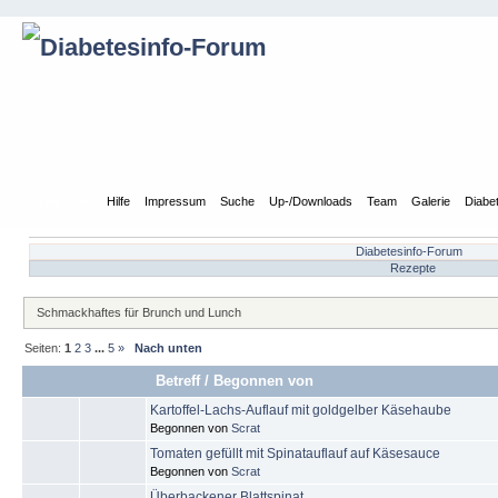
Übersicht
Hilfe
Impressum
Suche
Up-/Downloads
Team
Galerie
Diabe
Diabetesinfo-Forum
Rezepte
Schmackhaftes für Brunch und Lunch
Seiten:
1
2
3
...
5
»
Nach unten
Betreff
/
Begonnen von
Kartoffel-Lachs-Auflauf mit goldgelber Käsehaube
Begonnen von
Scrat
Tomaten gefüllt mit Spinatauflauf auf Käsesauce
Begonnen von
Scrat
Überbackener Blattspinat