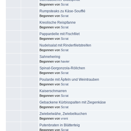
Begonnen von
Scrat
Rumpsteaks zu Käse-Soufflé
Begonnen von
Scrat
Kreolische Reispfanne
Begonnen von
Scrat
Pappardelle mit Fischfilet
Begonnen von
Scrat
Nudelsalat mit Rinderfiletstreifen
Begonnen von
Scrat
Sahnehering
Begonnen von
havier
Spinat-Gorgonzola-Röllchen
Begonnen von
Scrat
Poularde mit Äpfeln und Weintrauben
Begonnen von
Scrat
Kaiserschmarren
Begonnen von
Scrat
Gebackene Kürbisspalten mit Ziegenkäse
Begonnen von
Scrat
Zwiebelwähe, Zwiebelkuchen
Begonnen von
vreni
Putenbraten in Blätterteig
Begonnen von
Scrat