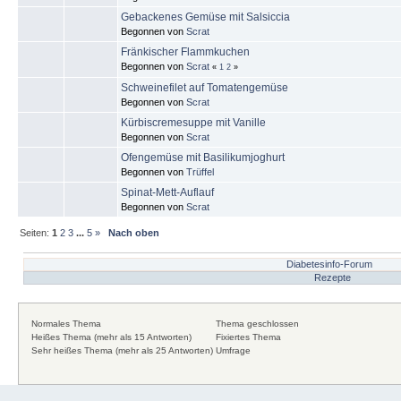
Gebackenes Gemüse mit Salsiccia
Begonnen von
Scrat
Fränkischer Flammkuchen
Begonnen von
Scrat
«
1
2
»
Schweinefilet auf Tomatengemüse
Begonnen von
Scrat
Kürbiscremesuppe mit Vanille
Begonnen von
Scrat
Ofengemüse mit Basilikumjoghurt
Begonnen von
Trüffel
Spinat-Mett-Auflauf
Begonnen von
Scrat
Seiten:
1
2
3
...
5
»
Nach oben
Diabetesinfo-Forum
Rezepte
Normales Thema
Thema geschlossen
Heißes Thema (mehr als 15 Antworten)
Fixiertes Thema
Sehr heißes Thema (mehr als 25 Antworten)
Umfrage