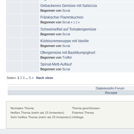
Gebackenes Gemüse mit Salsiccia
Begonnen von
Scrat
Fränkischer Flammkuchen
Begonnen von
Scrat
«
1
2
»
Schweinefilet auf Tomatengemüse
Begonnen von
Scrat
Kürbiscremesuppe mit Vanille
Begonnen von
Scrat
Ofengemüse mit Basilikumjoghurt
Begonnen von
Trüffel
Spinat-Mett-Auflauf
Begonnen von
Scrat
Seiten:
1
2
3
...
5
»
Nach oben
Diabetesinfo-Forum
Rezepte
Normales Thema
Thema geschlossen
Heißes Thema (mehr als 15 Antworten)
Fixiertes Thema
Sehr heißes Thema (mehr als 25 Antworten)
Umfrage