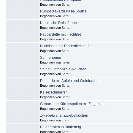
Begonnen von
Scrat
Rumpsteaks zu Käse-Soufflé
Begonnen von
Scrat
Kreolische Reispfanne
Begonnen von
Scrat
Pappardelle mit Fischfilet
Begonnen von
Scrat
Nudelsalat mit Rinderfiletstreifen
Begonnen von
Scrat
Sahnehering
Begonnen von
havier
Spinat-Gorgonzola-Röllchen
Begonnen von
Scrat
Poularde mit Äpfeln und Weintrauben
Begonnen von
Scrat
Kaiserschmarren
Begonnen von
Scrat
Gebackene Kürbisspalten mit Ziegenkäse
Begonnen von
Scrat
Zwiebelwähe, Zwiebelkuchen
Begonnen von
vreni
Putenbraten in Blätterteig
Begonnen von
Scrat