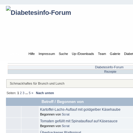
Übersicht
Hilfe
Impressum
Suche
Up-/Downloads
Team
Galerie
Diabe
Diabetesinfo-Forum
Rezepte
Schmackhaftes für Brunch und Lunch
Seiten:
1
2
3
...
5
»
Nach unten
Betreff
/
Begonnen von
Kartoffel-Lachs-Auflauf mit goldgelber Käsehaube
Begonnen von
Scrat
Tomaten gefüllt mit Spinatauflauf auf Käsesauce
Begonnen von
Scrat
Überbackener Blattspinat