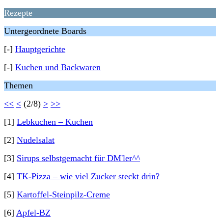
Rezepte
Untergeordnete Boards
[-]
Hauptgerichte
[-]
Kuchen und Backwaren
Themen
<<
<
(2/8)
>
>>
[1]
Lebkuchen – Kuchen
[2]
Nudelsalat
[3]
Sirups selbstgemacht für DM'ler^^
[4]
TK-Pizza – wie viel Zucker steckt drin?
[5]
Kartoffel-Steinpilz-Creme
[6]
Apfel-BZ