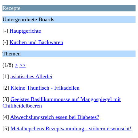
Rezepte
Untergeordnete Boards
[-]
Hauptgerichte
[-]
Kuchen und Backwaren
Themen
(1/8)
>
>>
[1]
asiatisches Allerlei
[2]
Kleine Thunfisch - Frikadellen
[3]
Geeistes Basilikummousse auf Mangospiegel mit
Chiliheidelbeeren
[4]
Abwechslungsreich essen bei Diabetes?
[5]
Metalhepchens Rezeptsammlung - stöbern erwünscht!