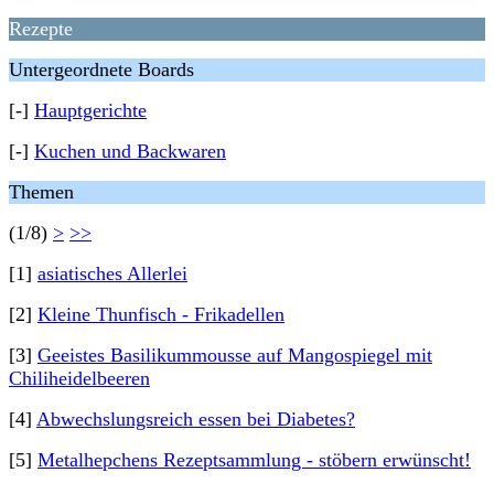
Rezepte
Untergeordnete Boards
[-]
Hauptgerichte
[-]
Kuchen und Backwaren
Themen
(1/8)
>
>>
[1]
asiatisches Allerlei
[2]
Kleine Thunfisch - Frikadellen
[3]
Geeistes Basilikummousse auf Mangospiegel mit
Chiliheidelbeeren
[4]
Abwechslungsreich essen bei Diabetes?
[5]
Metalhepchens Rezeptsammlung - stöbern erwünscht!