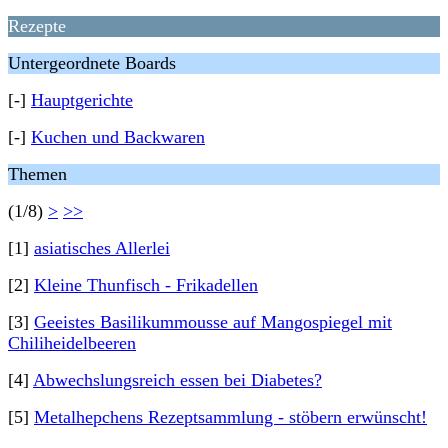
Rezepte
Untergeordnete Boards
[-]
Hauptgerichte
[-]
Kuchen und Backwaren
Themen
(1/8)
>
>>
[1]
asiatisches Allerlei
[2]
Kleine Thunfisch - Frikadellen
[3]
Geeistes Basilikummousse auf Mangospiegel mit
Chiliheidelbeeren
[4]
Abwechslungsreich essen bei Diabetes?
[5]
Metalhepchens Rezeptsammlung - stöbern erwünscht!