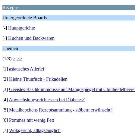
Rezepte
Untergeordnete Boards
[-]
Hauptgerichte
[-]
Kuchen und Backwaren
Themen
(1/8)
>
>>
[1]
asiatisches Allerlei
[2]
Kleine Thunfisch - Frikadellen
[3]
Geeistes Basilikummousse auf Mangospiegel mit Chiliheidelbeere
[4]
Abwechslungsreich essen bei Diabetes?
[5]
Metalhepchens Rezeptsammlung - stöbern erwünscht!
[6]
Pommes mit wenig Fett
[7]
Wokgericht, alltagstauglich