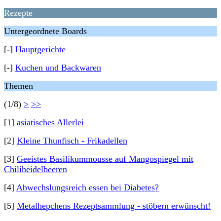
Rezepte
Untergeordnete Boards
[-]
Hauptgerichte
[-]
Kuchen und Backwaren
Themen
(1/8)
>
>>
[1]
asiatisches Allerlei
[2]
Kleine Thunfisch - Frikadellen
[3]
Geeistes Basilikummousse auf Mangospiegel mit
Chiliheidelbeeren
[4]
Abwechslungsreich essen bei Diabetes?
[5]
Metalhepchens Rezeptsammlung - stöbern erwünscht!