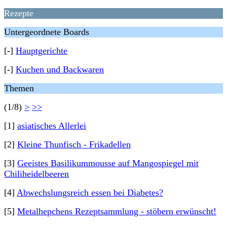
Rezepte
Untergeordnete Boards
[-]
Hauptgerichte
[-]
Kuchen und Backwaren
Themen
(1/8)
>
>>
[1]
asiatisches Allerlei
[2]
Kleine Thunfisch - Frikadellen
[3]
Geeistes Basilikummousse auf Mangospiegel mit
Chiliheidelbeeren
[4]
Abwechslungsreich essen bei Diabetes?
[5]
Metalhepchens Rezeptsammlung - stöbern erwünscht!