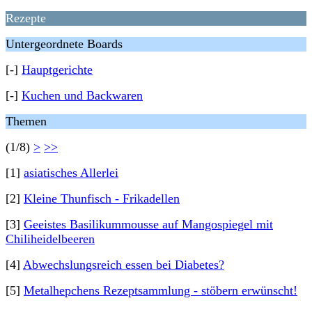
Rezepte
Untergeordnete Boards
[-]
Hauptgerichte
[-]
Kuchen und Backwaren
Themen
(1/8)
>
>>
[1]
asiatisches Allerlei
[2]
Kleine Thunfisch - Frikadellen
[3]
Geeistes Basilikummousse auf Mangospiegel mit
Chiliheidelbeeren
[4]
Abwechslungsreich essen bei Diabetes?
[5]
Metalhepchens Rezeptsammlung - stöbern erwünscht!