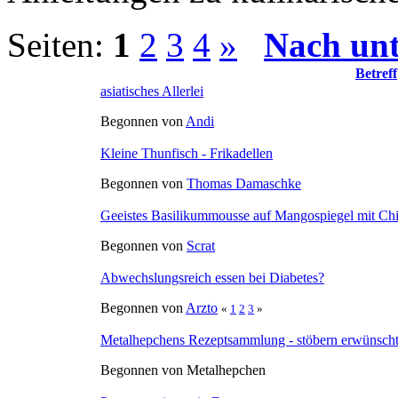
Seiten:
1
2
3
4
»
Nach un
Betreff
asiatisches Allerlei
Begonnen von
Andi
Kleine Thunfisch - Frikadellen
Begonnen von
Thomas Damaschke
Geeistes Basilikummousse auf Mangospiegel mit Chi
Begonnen von
Scrat
Abwechslungsreich essen bei Diabetes?
Begonnen von
Arzto
«
1
2
3
»
Metalhepchens Rezeptsammlung - stöbern erwünscht
Begonnen von Metalhepchen