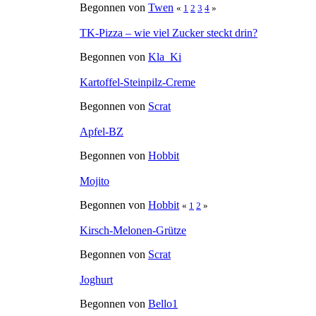
Begonnen von
Twen
«
1
2
3
4
»
TK-Pizza – wie viel Zucker steckt drin?
Begonnen von
Kla_Ki
Kartoffel-Steinpilz-Creme
Begonnen von
Scrat
Apfel-BZ
Begonnen von
Hobbit
Mojito
Begonnen von
Hobbit
«
1
2
»
Kirsch-Melonen-Grütze
Begonnen von
Scrat
Joghurt
Begonnen von
Bello1