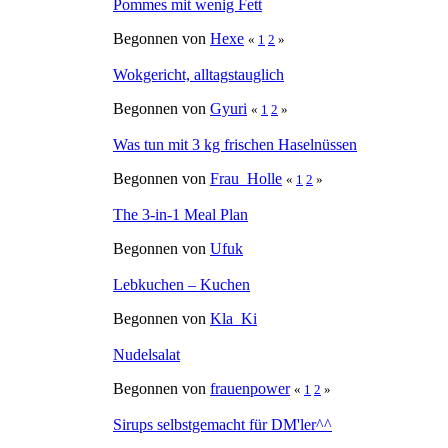
Pommes mit wenig Fett
Begonnen von
Hexe
«
1
2
»
Wokgericht, alltagstauglich
Begonnen von
Gyuri
«
1
2
»
Was tun mit 3 kg frischen Haselnüssen
Begonnen von
Frau_Holle
«
1
2
»
The 3-in-1 Meal Plan
Begonnen von
Ufuk
Lebkuchen – Kuchen
Begonnen von
Kla_Ki
Nudelsalat
Begonnen von
frauenpower
«
1
2
»
Sirups selbstgemacht für DM'ler^^