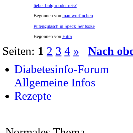
lieber bulgur oder reis?
Begonnen von
maulwurfinchen
Putengulasch in Speck-Senfsoße
Begonnen von
Hitra
Seiten:
1
2
3
4
»
Nach ob
Diabetesinfo-Forum
Allgemeine Infos
Rezepte
Normales Thema