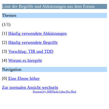
Liste der Begriffe und Abkürzungen aus dem Forum
Themen
(1/1)
[1]
Häufig verwendete Abkürzungen
[2]
Häufig verwendete Begriffe
[3]
Vorschlag: TIR und TDD
[4]
Worum es hiergeht
Navigation
[0]
Eine Ebene höher
Zur normalen Ansicht wechseln
Powered by SMFPacks Likes Pro Mod