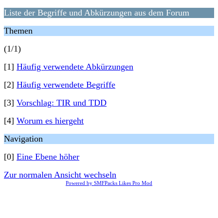
Liste der Begriffe und Abkürzungen aus dem Forum
Themen
(1/1)
[1]
Häufig verwendete Abkürzungen
[2]
Häufig verwendete Begriffe
[3]
Vorschlag: TIR und TDD
[4]
Worum es hiergeht
Navigation
[0]
Eine Ebene höher
Zur normalen Ansicht wechseln
Powered by SMFPacks Likes Pro Mod