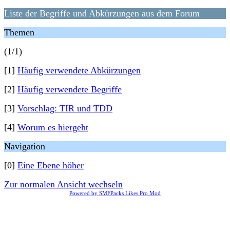
Liste der Begriffe und Abkürzungen aus dem Forum
Themen
(1/1)
[1]
Häufig verwendete Abkürzungen
[2]
Häufig verwendete Begriffe
[3]
Vorschlag: TIR und TDD
[4]
Worum es hiergeht
Navigation
[0]
Eine Ebene höher
Zur normalen Ansicht wechseln
Powered by SMFPacks Likes Pro Mod