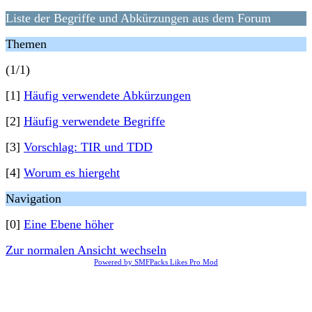
Liste der Begriffe und Abkürzungen aus dem Forum
Themen
(1/1)
[1]
Häufig verwendete Abkürzungen
[2]
Häufig verwendete Begriffe
[3]
Vorschlag: TIR und TDD
[4]
Worum es hiergeht
Navigation
[0]
Eine Ebene höher
Zur normalen Ansicht wechseln
Powered by SMFPacks Likes Pro Mod