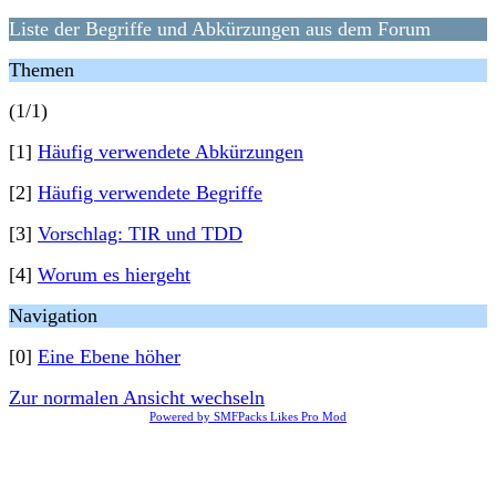
Liste der Begriffe und Abkürzungen aus dem Forum
Themen
(1/1)
[1]
Häufig verwendete Abkürzungen
[2]
Häufig verwendete Begriffe
[3]
Vorschlag: TIR und TDD
[4]
Worum es hiergeht
Navigation
[0]
Eine Ebene höher
Zur normalen Ansicht wechseln
Powered by SMFPacks Likes Pro Mod