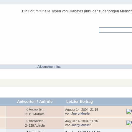
Ein Forum für alle Typen von Diabetes (inkl. der zugehörigen Mensch
Allgemeine Infos
Antworten
/
Aufrufe
Letzter Beitrag
0 Antworten
August 14, 2004, 21:15
von
Joerg Moeller
31119 Aufrufe
0 Antworten
August 14, 2004, 11:36
von
Joerg Moeller
24929 Aufrufe