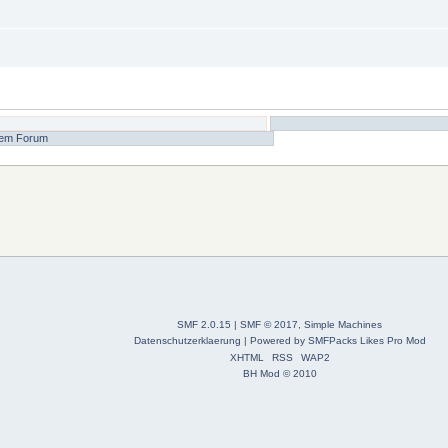
 dem Forum
SMF 2.0.15
|
SMF © 2017
,
Simple Machines
Datenschutzerklaerung
|
Powered by SMFPacks Likes Pro Mod
XHTML
RSS
WAP2
BH Mod © 2010