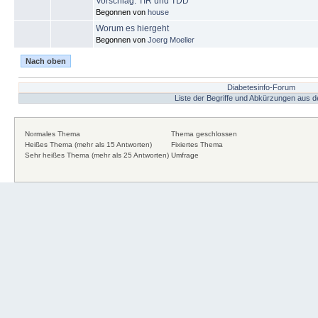
Vorschlag: TIR und TDD
Begonnen von
house
Worum es hiergeht
Begonnen von
Joerg Moeller
Nach oben
Diabetesinfo-Forum
Liste der Begriffe und Abkürzungen aus
Normales Thema
Thema geschlossen
Heißes Thema (mehr als 15 Antworten)
Fixiertes Thema
Sehr heißes Thema (mehr als 25 Antworten)
Umfrage