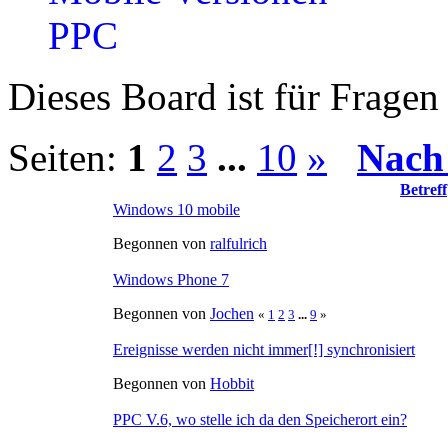
PPC
Dieses Board ist für Frage
Seiten:
1
2
3
...
10
»
Nach
Betreff
Windows 10 mobile
Begonnen von
ralfulrich
Windows Phone 7
Begonnen von
Jochen
«
1
2
3
...
9
»
Ereignisse werden nicht immer[!] synchronisiert
Begonnen von
Hobbit
PPC V.6, wo stelle ich da den Speicherort ein?