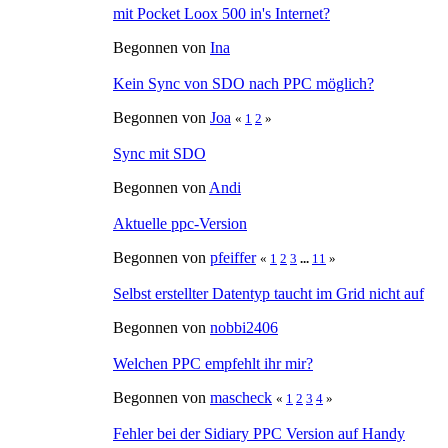
mit Pocket Loox 500 in's Internet?
Begonnen von
Ina
Kein Sync von SDO nach PPC möglich?
Begonnen von
Joa
«
1
2
»
Sync mit SDO
Begonnen von
Andi
Aktuelle ppc-Version
Begonnen von
pfeiffer
«
1
2
3
...
11
»
Selbst erstellter Datentyp taucht im Grid nicht auf
Begonnen von
nobbi2406
Welchen PPC empfehlt ihr mir?
Begonnen von
mascheck
«
1
2
3
4
»
Fehler bei der Sidiary PPC Version auf Handy