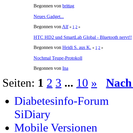
Begonnen von
brittag
Neues Gadget...
Begonnen von
Alf
«
1
2
»
HTC HD2 und SmartLab Global - Bluetooth nervt!!
Begonnen von
Heidi S. aus K.
«
1
2
»
Nochmal Teupe-Protokoll
Begonnen von
Ina
Seiten:
1
2
3
...
10
»
Nach
Diabetesinfo-Forum
SiDiary
Mobile Versionen