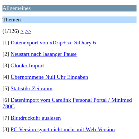
Allgemeines
Themen
(1/126)
>
>>
[1]
Datenexport von xDrip+ zu SiDiary 6
[2]
Neustart nach laaanger Pause
[3]
Glooko Import
[4]
Übernommene Null Uhr Eingaben
[5]
Statistik/ Zeitraum
[6]
Datenimport vom Carelink Personal Portal / Minimed
780G
[7]
Blutdruckuhr auslesen
[8]
PC Version synct nicht mehr mit Web-Version