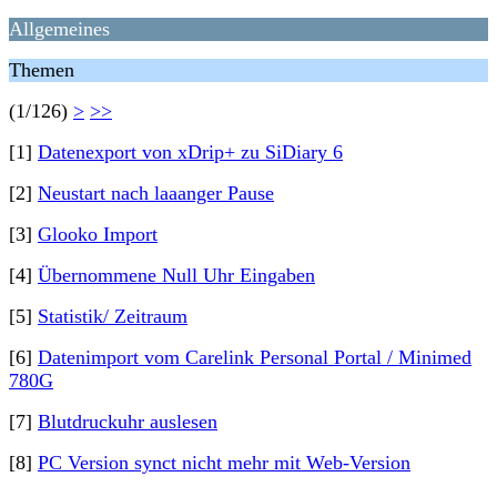
Allgemeines
Themen
(1/126)
>
>>
[1]
Datenexport von xDrip+ zu SiDiary 6
[2]
Neustart nach laaanger Pause
[3]
Glooko Import
[4]
Übernommene Null Uhr Eingaben
[5]
Statistik/ Zeitraum
[6]
Datenimport vom Carelink Personal Portal / Minimed
780G
[7]
Blutdruckuhr auslesen
[8]
PC Version synct nicht mehr mit Web-Version