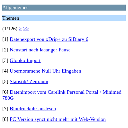
Allgemeines
Themen
(1/126)
>
>>
[1]
Datenexport von xDrip+ zu SiDiary 6
[2]
Neustart nach laaanger Pause
[3]
Glooko Import
[4]
Übernommene Null Uhr Eingaben
[5]
Statistik/ Zeitraum
[6]
Datenimport vom Carelink Personal Portal / Minimed
780G
[7]
Blutdruckuhr auslesen
[8]
PC Version synct nicht mehr mit Web-Version