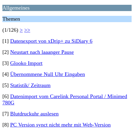
Allgemeines
Themen
(1/126)
>
>>
[1]
Datenexport von xDrip+ zu SiDiary 6
[2]
Neustart nach laaanger Pause
[3]
Glooko Import
[4]
Übernommene Null Uhr Eingaben
[5]
Statistik/ Zeitraum
[6]
Datenimport vom Carelink Personal Portal / Minimed
780G
[7]
Blutdruckuhr auslesen
[8]
PC Version synct nicht mehr mit Web-Version