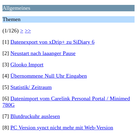
Allgemeines
Themen
(1/126)
>
>>
[1]
Datenexport von xDrip+ zu SiDiary 6
[2]
Neustart nach laaanger Pause
[3]
Glooko Import
[4]
Übernommene Null Uhr Eingaben
[5]
Statistik/ Zeitraum
[6]
Datenimport vom Carelink Personal Portal / Minimed
780G
[7]
Blutdruckuhr auslesen
[8]
PC Version synct nicht mehr mit Web-Version