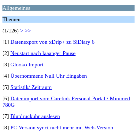
Allgemeines
Themen
(1/126)
>
>>
[1]
Datenexport von xDrip+ zu SiDiary 6
[2]
Neustart nach laaanger Pause
[3]
Glooko Import
[4]
Übernommene Null Uhr Eingaben
[5]
Statistik/ Zeitraum
[6]
Datenimport vom Carelink Personal Portal / Minimed
780G
[7]
Blutdruckuhr auslesen
[8]
PC Version synct nicht mehr mit Web-Version