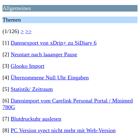
Allgemeines
Themen
(1/126)
>
>>
[1]
Datenexport von xDrip+ zu SiDiary 6
[2]
Neustart nach laaanger Pause
[3]
Glooko Import
[4]
Übernommene Null Uhr Eingaben
[5]
Statistik/ Zeitraum
[6]
Datenimport vom Carelink Personal Portal / Minimed
780G
[7]
Blutdruckuhr auslesen
[8]
PC Version synct nicht mehr mit Web-Version