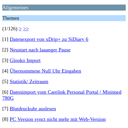
Allgemeines
Themen
(1/126)
>
>>
[1]
Datenexport von xDrip+ zu SiDiary 6
[2]
Neustart nach laaanger Pause
[3]
Glooko Import
[4]
Übernommene Null Uhr Eingaben
[5]
Statistik/ Zeitraum
[6]
Datenimport vom Carelink Personal Portal / Minimed
780G
[7]
Blutdruckuhr auslesen
[8]
PC Version synct nicht mehr mit Web-Version